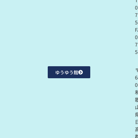
T
0
7
F
0
7
5
ゆうゆう館
6
0