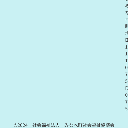
1
1
T
0
7
F
0
7
5
©2024 社会福祉法人 みなべ町社会福祉協議会